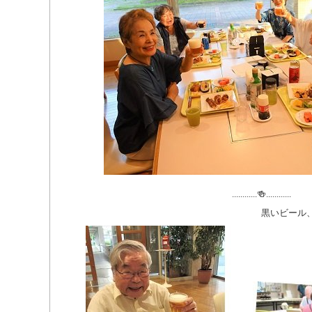
............🍻............
黒いビール、美味しいです