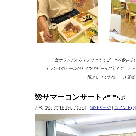
昔オランダからイタリアまでビールを飲み歩
オランダのビールがドイツのビールに近くて、とっ
懐かしいですね。 入居
🌺サマーコンサート.•*¨*•.♬
浜松
(
2023年8月19日 15:03)
|
個別ページ
|
コメント(0