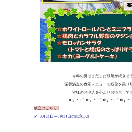
今年の夏はまだまだ残暑が続きそう
栄養満点の食堂メニューで残暑を乗り
皆様のお申込を心よりお待ちして
✽.｡.:*・ﾟ ✽.｡.:*・ﾟ ✽.｡.:*・ﾟ ✽.｡.:*
献立はこちら☟
5年8月21日～8月31日の献立.pdf