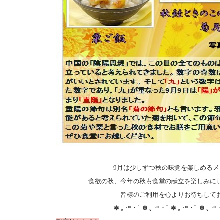
9月は少しずつ秋の味覚を楽しめるメニュ
食欲の秋、今年の秋も食堂の献立を楽しみにし
皆様のご利用を心よりお待ちして
✽.｡.:*・ﾟ ✽.｡.:*・ﾟ ✽.｡.:*・ﾟ ✽.｡.:*