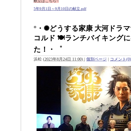
献立はこちら☟
5年9月1日～9月10日の献立.pdf
°・✺どうする家康 大河ドラ
コルド 🍽ランチバイキング
た！・゜
浜松
(
2023年8月24日 11:00)
|
個別ページ
|
コメント(0