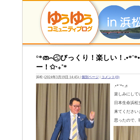
°*ത⌢⌓̈⃝ びっくり！楽しい！.•*¨
ー！✩‧₊˚*
浜松
(
2024年3月19日 14:45)
|
個別ページ
|
コメント(0)
.•*¨*•.♬
楽しみにして
日本生命浜松
来てくださいま
思ったので、