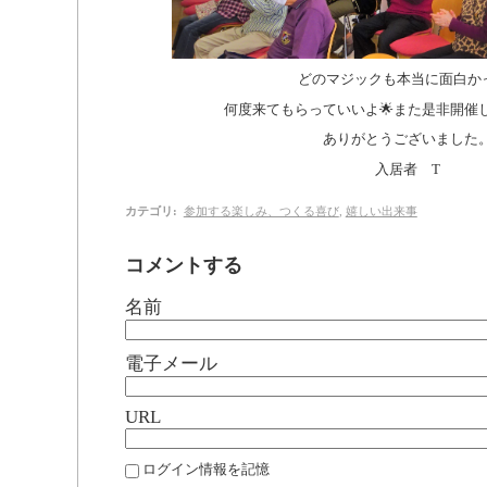
どのマジックも本当に面白か
何度来てもらっていいよ🌟また是非開催
ありがとうございました
入居者 T
カテゴリ
:
参加する楽しみ、つくる喜び
,
嬉しい出来事
コメントする
名前
電子メール
URL
ログイン情報を記憶