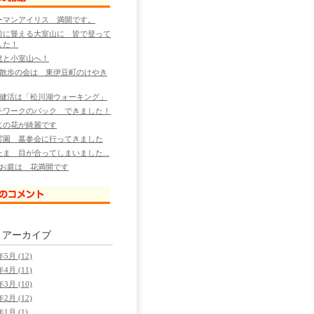
ーマンアイリス 満開です。
前に聳える大室山に 皆で登って
した！
達と小室山へ！
の散歩の会は 東伊豆町のけやき
の健活は「松川湖ウォーキング」
チワークのバック できました！
じの花が綺麗です
霊園 墓参会に行ってきました
たま 目が合ってしまいました...
のお庭は 花満開です
別
アーカイブ
年5月 (12)
年4月 (11)
年3月 (10)
年2月 (12)
年1月 (1)