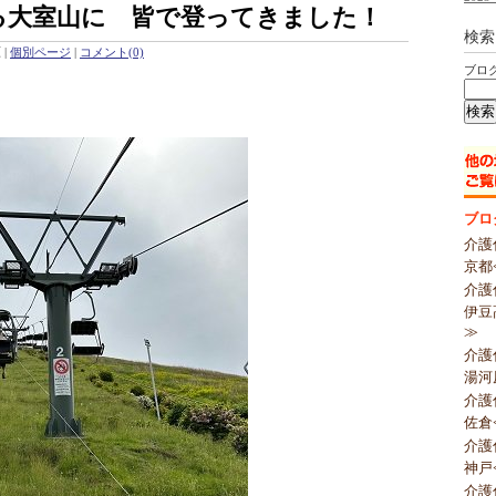
る大室山に 皆で登ってきました！
検索
原
|
個別ページ
|
コメント(0)
ブロ
。
ブロ
介護
京都
介護
伊豆
≫
介護
湯河
介護
佐倉
介護
神戸
介護