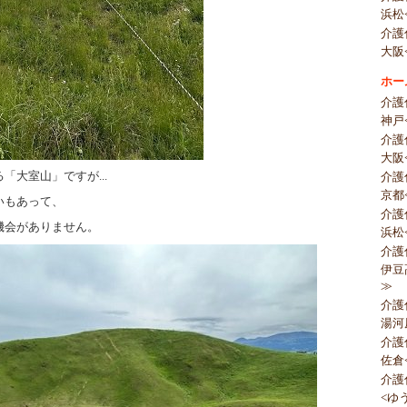
浜松
介護
大阪
ホー
介護
神戸
介護
大阪
「大室山」ですが...
介護
京都
いもあって、
介護
機会がありません。
浜松
介護
伊豆
≫
介護
湯河
介護
佐倉
介護
<ゆ