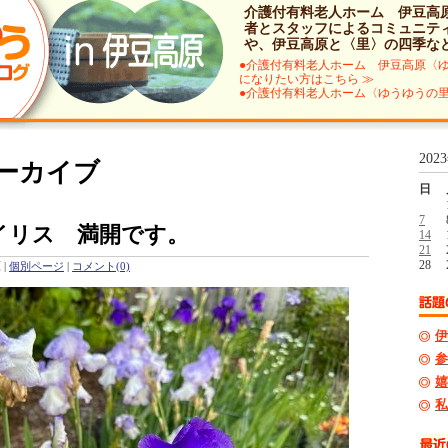
介護付有料老人ホーム 伊豆高
者とスタッフによるコミュニテ
や、伊豆高原と〈里〉の四季な
●介護付有料老人ホーム 伊豆高原〈
になりたい方はこちら ≫
●介護付有料老人ホーム〈ゆうゆうの里
202
アーカイブ
日
7
イリス 満開です。
14
21
28
原
|
個別ページ
|
コメント(0)
伊
参
嬉
私