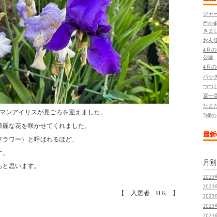
ジャ
目の
きま
お友
4月
公園
4月
パッ
つつ
冨士
たま
ーマンアイリスが見ごろを迎えました。
3棟
綺麗な花を咲かせてくれました。
フラワー）と呼ばれるほど、
す。
月
ろと思います。
2023
2023
【 入居者 H.K 】
2023
2023
2023