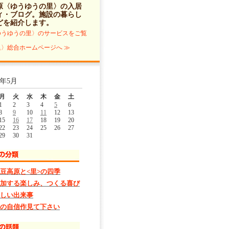
原〈ゆうゆうの里〉の入居
ィ・ブログ
。施設の暮らし
どを紹介します。
ゆうゆうの里〉のサービスをご覧
〉総合ホームページへ ≫
3年5月
月
火
水
木
金
土
1
2
3
4
5
6
8
9
10
11
12
13
15
16
17
18
19
20
22
23
24
25
26
27
29
30
31
豆高原と<里>の四季
加する楽しみ、つくる喜び
しい出来事
の自信作見て下さい