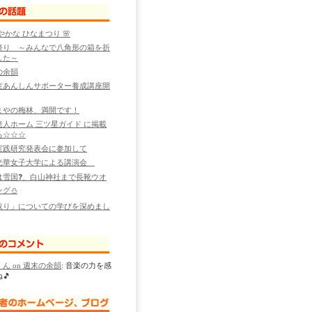
華やかな ひなまつり 🌸
祭り ～みんなで八角形の箱を折
した～
の余韻
症あんしんサポーター養成講座開
まやの梅林、満開です！
老人ホーム 三ツ星ガイド に掲載
る☆☆☆
実践研究発表会に参加して
光華女子大学による講演会
は雪国❓、白山神社まで長靴ウオ
ング⛄
取り」についての学びを深めまし
ん on 週末の余韻
: 音楽の力を感
🎵