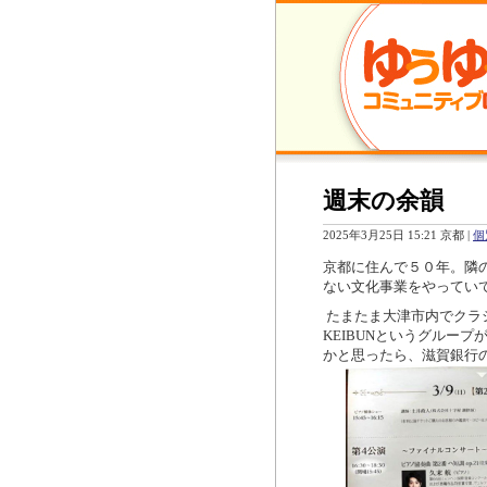
週末の余韻
2025年3月25日 15:21 京都
|
個
京都に住んで５０年。隣
ない文化事業をやってい
たまたま大津市内でクラ
KEIBUN
というグループ
かと思ったら、滋賀銀行