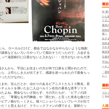
🌸 
ひな
りま
週末
認知
催！
あず
有料
され
たら、ローカルだけど、都会ではなかなかやらないような独創
職員
学講座などもいろいろやっていて面白そうだったので、入会する
京都
えっ
!?
滋賀銀行に口座がないと入れない・・仕方がないから大津
。
宇治
ーキ
員さんから、宇治にお住まいの方が何で口座をと聞かれたので、
「看
たら、上司らしき人が出てきて、感謝を述べられたので面食らっ
た！
作っただけなのに。
生まれ、住んだとか、ゆかりのあるピアニストたち１０数名。若
ンチェルトを弾いたお二人はベルリン在住の著名な若手ソリス
めたよね。都会ならいざ知らず。その方たちが、「ピアノの詩
でかく
じるね
んだ。「華麗なる大円舞曲」や「雨だれ」と言った有名な曲だけ
いピアノ曲がた～くさん。端々にショパンらしいフレーズが出て
ンだ！と思えるけど、クラシックファンの僕でさえ、新鮮だっ