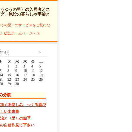
ゆうゆうの里〉の入居者とス
ログ
。施設の暮らしや宇治と
。
ゆうの里〉のサービスをご覧にな
〉総合ホームページへ ≫
>
5年4月
月
火
水
木
金
土
1
2
3
4
5
7
8
9
10
11
12
14
15
16
17
18
19
21
22
23
24
25
26
28
29
30
加する楽しみ、つくる喜び
しい出来事
治と〈里〉の四季
の自信作見て下さい