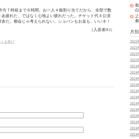
有
夕方７時前まで６時間。お一人４曲割り当てだから、全部で数
の
～あ疲れた、ではなく心地よい疲れだった。チケット代４公演
フ
者
田舎だ。都会じゃ考えられない。ショパンもお金も、いいネ！
（入居者H.I）
月
2025
つくる喜び
2025
2025
2025
2024
2024
2024
2024
2024
2024
2024
2024
2024
2024
2024
2024