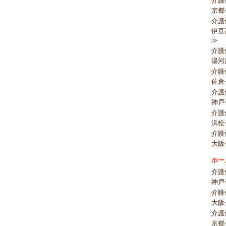
介護
京都
介護
伊豆
≫
介護
湯河
介護
佐倉
介護
神戸
介護
浜松
介護
大阪
ホー
介護
神戸
介護
大阪
介護
京都