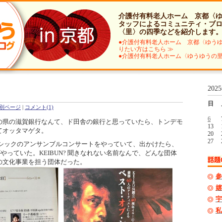
介護付有料老人ホーム 京都〈
タッフによるコミュニティ・ブ
〈里〉の四季などを紹介します
●介護付有料老人ホーム 京都〈ゆう
りたい方はこちら ≫
●介護付有料老人ホーム〈ゆうゆうの里
202
日
別ページ
|
コメント(1)
6
の県の滋賀銀行なんて、ド田舎の銀行と思っていたら、トンデモ
13
てオッタマゲタ。
20
27
シックのアンサンブルコンサートをやっていて、出かけたら、
がやっていた。
KEIBUN?
聞きなれない名前なんで、どんな団体
の文化事業を担う団体だった。
参
嬉
宇
私