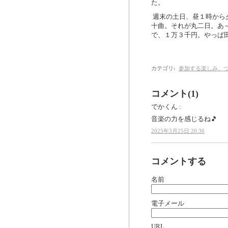
た。
週末の土日、昼１時から
十曲。それが丸二日。あ
で、１万３千円。やっぱ
カテゴリ
:
参加する楽しみ、
コメント(1)
でかくん :
音楽の力を感じるね🎵
2025年3月25日 20:36
コメントする
名前
電子メール
URL