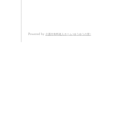
Powered by
介護付有料老人ホーム<ゆうゆうの里>