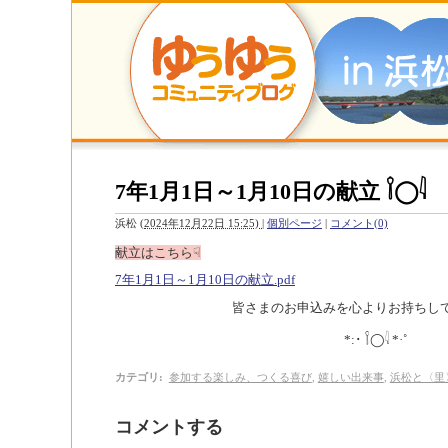
7年1月1日～1月10日の献立 𓌉◯𓇋
浜松
(
2024年12月22日 15:25)
|
個別ページ
|
コメント(0)
献立はこちら☟
7年1月1日～1月10日の献立.pdf
皆さまのお申込みを心よりお持ちし
*:･
𓌉◯𓇋
*·˚
カテゴリ
:
参加する楽しみ、つくる喜び
,
嬉しい出来事
,
浜松と〈里
コメントする