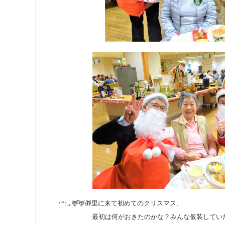
･*:.｡🦌🦌🎁里に来て初めてのクリスマス、
最初は何がおきたのかな？みんな仮装していた