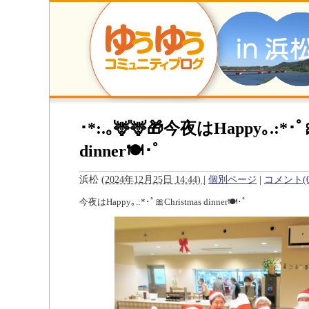
･*:.｡🦌🦌🎁今夜はHappy｡.:*･ﾟ
dinner🍽･ﾟ
浜松
(
2024年12月25日 14:44)
|
個別ページ
|
コメント(0
今夜はHappy｡.:*･ﾟ🎀Christmas dinner🍽･ﾟ