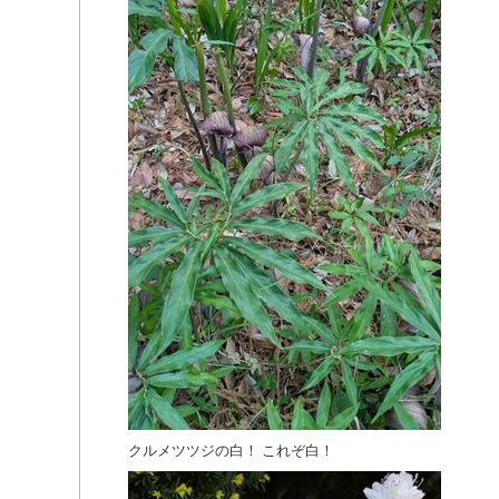
クルメツツジの白！ これぞ白！