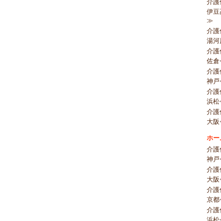
介護
伊豆
≫
介護
湯河
介護
佐倉
介護
神戸
介護
浜松
介護
大阪
ホー
介護
神戸
介護
大阪
介護
京都
介護
浜松