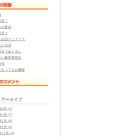
漫
宣言！
スの変化
宣言？
万人記念とニアミス
れと日没
番まであと少し
いい教育実習生
節句
になってもお雛様
別
アーカイブ
年4月 (2)
年3月 (7)
年2月 (8)
年1月 (9)
年12月 (4)