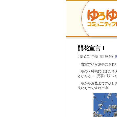
開花宣言！
大阪
(
2024年4月 1日 18:34)
|
食堂の桜が無事にきれい
朝の７時頃にはまだそん
となんと
...
！見事に咲い
朝からお昼までの少しの
良いものですねー🌸