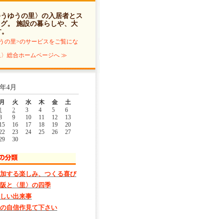
ゆうゆうの里〉の入居者とス
ログ
。 施設の暮らしや、大
す。
うの里>のサービスをご覧にな
〉総合ホームページへ ≫
4年4月
月
火
水
木
金
土
1
2
3
4
5
6
8
9
10
11
12
13
15
16
17
18
19
20
22
23
24
25
26
27
29
30
加する楽しみ、つくる喜び
阪と〈里〉の四季
しい出来事
の自信作見て下さい