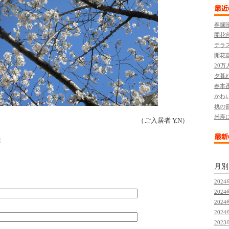
春爛
開花
テラ
開花
20
夕暮
春本
かわ
桃の
米寿
（ご入居者 Y.N）
季
月
2024
2024
2024
2024
2023