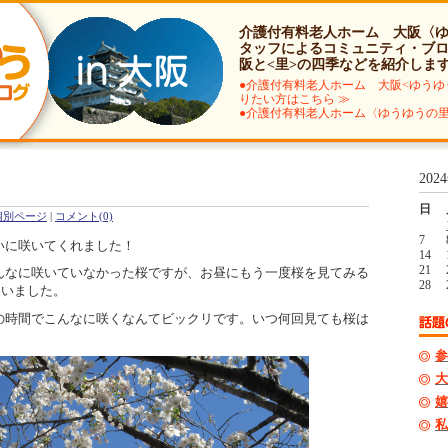
介護付有料老人ホーム 大阪〈
タッフによるコミュニティ・ブ
阪と<里>の四季などを紹介しま
●介護付有料老人ホーム 大阪<ゆうゆ
りたい方はこちら ≫
●介護付有料老人ホーム〈ゆうゆうの里
202
日
個別ページ
|
コメント(0)
7
に咲いてくれました！
14
21
なに咲いていなかった桜ですが、お昼にもう一度桜を見てみる
28
ていました。
時間でこんなに咲くなんてビックリです。いつ何回見ても桜は
参
大
嬉
私