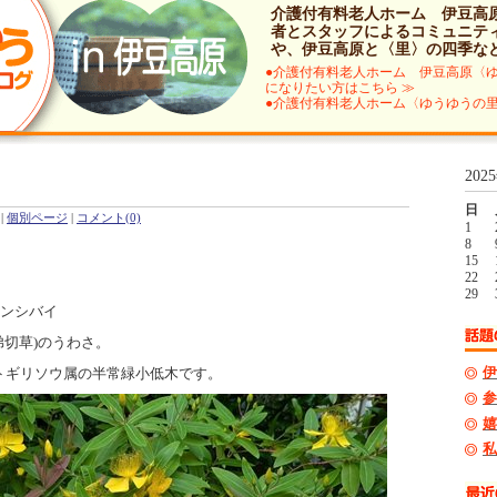
介護付有料老人ホーム 伊豆高
者とスタッフによるコミュニテ
や、伊豆高原と〈里〉の四季な
●介護付有料老人ホーム 伊豆高原〈
になりたい方はこちら ≫
●介護付有料老人ホーム〈ゆうゆうの里
202
日
原
|
個別ページ
|
コメント(0)
1
8
15
22
29
キンシバイ
弟切草)のうわさ。
伊
トギリソウ属の半常緑小低木です。
参
嬉
私