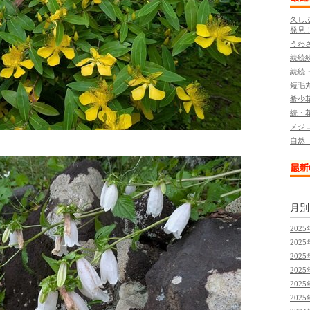
久し
発見
うわ
続続
続続
短毛
希少
続・
メジ
自然
月
2025
2025
2025
2025
2025
2025