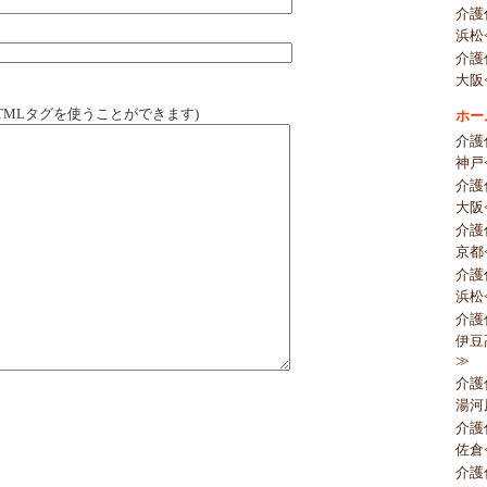
介護
浜松
介護
大阪
TMLタグを使うことができます)
ホー
介護
神戸
介護
大阪
介護
京都
介護
浜松
介護
伊豆
≫
介護
湯河
介護
佐倉
介護