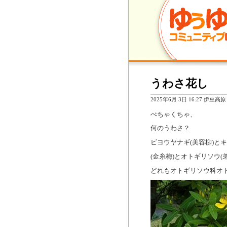
うわさ花し
2025年6月 3日 16:27 伊豆高
ぺちゃくちゃ、
何のうわさ？
ビヨウヤナギ(美容柳)と
(金糸梅)とオトギリソウ(
どれもオトギリソウ科オ