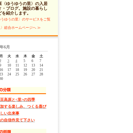
原〈ゆうゆうの里〉の入居
ィ・ブログ
。施設の暮らし
どを紹介します。
ゆうゆうの里〉のサービスをご覧
〉総合ホームページへ ≫
5年6月
月
火
水
木
金
土
2
3
4
5
6
7
9
10
11
12
13
14
16
17
18
19
20
21
23
24
25
26
27
28
30
豆高原と<里>の四季
加する楽しみ、つくる喜び
しい出来事
の自信作見て下さい