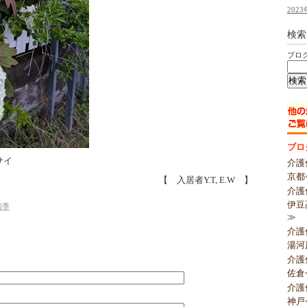
2023
検索
ブロ
ブロ
サイ
介護
京都
【 入居者Y.T, E.W 】
介護
伊豆
四季
≫
介護
湯河
介護
佐倉
介護
神戸