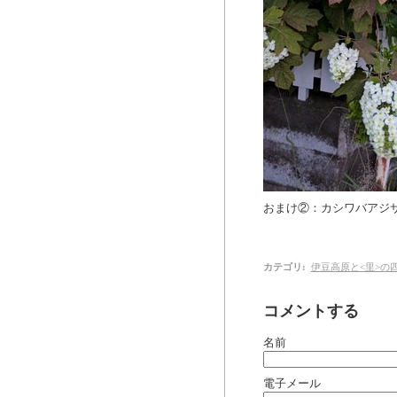
おまけ②：カシワバアジ
カテゴリ
:
伊豆高原と<里>の
コメントする
名前
電子メール