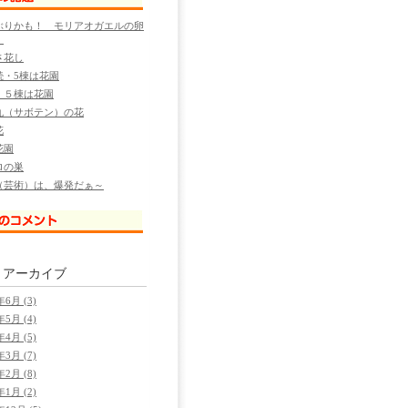
ぶりかも！ モリアオガエルの卵
！
さ花し
続・5棟は花園
・５棟は花園
丸（サボテン）の花
花
花園
ロの巣
（芸術）は、爆発だぁ～
別
アーカイブ
年6月 (3)
年5月 (4)
年4月 (5)
年3月 (7)
年2月 (8)
年1月 (2)