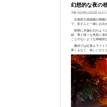
幻想的な夜の
大阪
(
2024年12月20日 14:27)
|
京都府立植物園が開園1
で、皆さんと一緒にお出
暗闇に木漏れ日のような
緑、青と様々な色彩に表
ことのないような神秘的
園内では紅葉もライトア
寒くもなく、楽しいひと