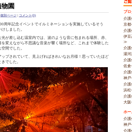
植物園
ブロ
個別ページ
|
コメント(0)
介護
00周年記念イベントでイルミネーションを実施しているそう
京都
かけしました。
介護
伊豆
光が差し込む温室内では、波のような音に包まれる場所、赤、
≫
情を変えながら不思議な音楽が響く場所など、これまで体験した
介護
な空間でした。
湯河
ップされていて、見上げればきれいなお月様！思っていたほど
介護
ときでした。
佐倉
介護
神戸
介護
浜松
介護
大阪
ホー
介護
神戸
介護