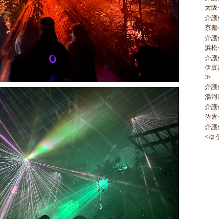
大阪
介護
京都
介護
浜松
介護
伊豆
≫
介護
湯河
介護
佐倉
介護
<ゆ