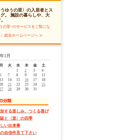
ゆうゆうの里〉の入居者とス
ログ
。 施設の暮らしや、大
す。
うの里>のサービスをご覧にな
〉総合ホームページへ ≫
5年1月
月
火
水
木
金
土
1
2
3
4
6
7
8
9
10
11
13
14
15
16
17
18
20
21
22
23
24
25
27
28
29
30
31
加する楽しみ、つくる喜び
阪と〈里〉の四季
しい出来事
の自信作見て下さい