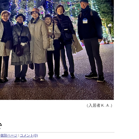
（入居者Ｋ.Ａ.）
で
個別ページ
|
コメント(0)