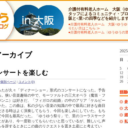
介護付有料老人ホーム 大阪〈
タッフによるコミュニティ・ブ
阪と<里>の四季などを紹介しま
●介護付有料老人ホーム 大阪<ゆうゆ
りたい方はこちら ≫
●介護付有料老人ホーム〈ゆうゆうの里
202
月アーカイブ
日
5
ンサートを楽しむ
12
19
26
個別ページ
|
コメント(0)
たが久々「ディナーショー」形式のコンサートになった。予告
る。狭い音楽趣味の中で、モーツァルトの三大オペラ（魔笛・フ
バンニ）は好きだ、「フィガロの結婚」の中のアリア「ケルビー
参
いた。この曲は、私の少ない音楽の知識の中で最高に好きな曲目
大
ださる時はよく演奏してもらう、今回も楽しみにしていた。もち
嬉
で今回も最高だった。「ゆうゆう祭り」で、里のコーラスサーク
とがあり、今一度歌ってもらいたいと思っているが、難しいし声
私
ルを辞するときにこの曲のリクエストを置き土産にと考えてい