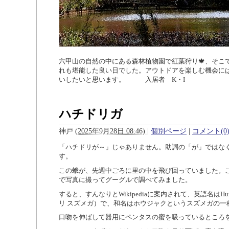
六甲山の自然の中にある森林植物園で紅葉狩り🍁、そこ
れも堪能した良い日でした。アウトドアを楽しむ機会に
いしたいと思います。 入居者 K・I
ハチドリガ
神戸
(
2025年9月28日 08:46)
|
個別ページ
|
コメント(0
「ハチドリが～」じゃありません。助詞の「が」ではな
す。
この蛾が、先週中ごろに里の中を飛び回っていました。こ
で写真に撮ってグーグルで調べてみました。
すると、すんなりと
Wikipedia
に案内されて、英語名は
Hu
リ スズメガ）で、和名はホウジャクというスズメガの一
口吻を伸ばして器用にペンタスの蜜を吸っているところ