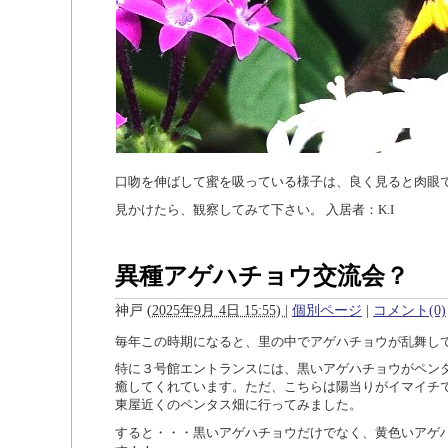
口吻を伸ばして蜜を吸っている様子は、良く見ると肉眼
見かけたら、観察してみて下さい。 入居者：
K.I
異種アゲハチョウ交流会？
神戸
(
2025年9月 4日 15:55)
|
個別ページ
|
コメント(0)
毎年この時期になると、里の中でアゲハチョウが乱舞し
特に３号館エントランスには、黒いアゲハチョウがペン
癒してくれています。ただ、こちらは陽当りがイマイチ
東屋近くのペンタス畑に行ってみました。
すると・・・黒いアゲハチョウだけでなく、黄色いアゲ