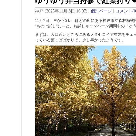
ゆうゆう弁当持参で紅葉狩り
神戸
(
2025年11月 8日 16:07)
|
個別ページ
|
コメント(0
11月7日、里から
5
ｋｍほどの所にある神戸市立森林
"ものは試し"に～と、お試しキャンペーン期間中の「ゆ
まずは、入口近いところにあるメタセコイア並木をチェ
っている葉っぱばかりで、少し早かったようです。