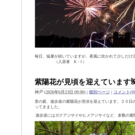
毎日、猛暑が続いていますが、夜風に吹かれて少しだ
（入居者 K・I ）
紫陽花が見頃を迎えています
神戸
(
2026年6月23日 09:00)
|
個別ページ
|
コメント(0
里の庭、遊歩道の紫陽花が見頃を迎えています。２０日
ってきました。
遊歩道にはガクアジサイやヒメアジサイなど、多数の紫