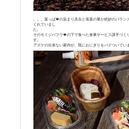
。。。葉っぱ🍁の染まり具合と落葉の量が絶妙のバラン
くれていまし
そのモミジバフウ🍁の下で食べた食事サービス課手づく
す。
アズケの出来ない家内が、既におにぎりをパクついてい