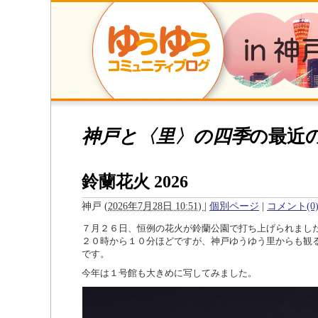
神戸と〈里〉の四季
の最近
鈴蘭花火 2026
神戸
(
2026年7月28日 10:51)
|
個別ページ
|
コメント(0
７月２６日、恒例の花火が鈴蘭公園で打ち上げられまし
２０時から１０分ほどですが、神戸ゆうゆう里からも観
です。
今年は１号館も大きめに写してみました。