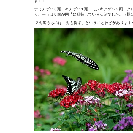
す！！
ナミアゲハ３頭、キアゲハ１頭、モンキアゲハ２頭、ク
り、一時は５頭が同時に乱舞している状況でした。（蝶
２兎追うものは１兎も得ず、ということわざがあります