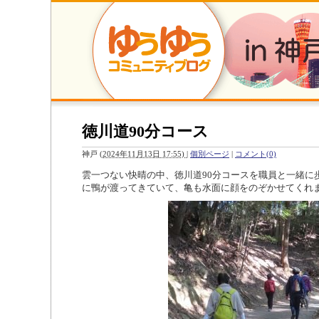
徳川道90分コース
神戸
(
2024年11月13日 17:55)
|
個別ページ
|
コメント(0)
雲一つない快晴の中、徳川道90分コースを職員と一緒に
に鴨が渡ってきていて、亀も水面に顔をのぞかせてくれ