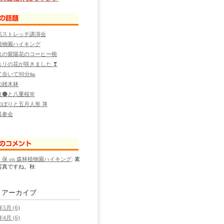
筋ストレッチ講演会
植物園ハイキング
出の紫陽花のコーヒー椀
ユリの花が咲きました ❣
歩いて90分👟
の雑木林
🌑と八重桜🌸
ぼりと五月人形 🎏
墓参会
保 on 森林植物園ハイキング
: 素
写真ですね。秋
別
アーカイブ
年5月 (6)
年4月 (6)