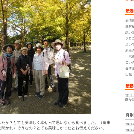
表情
森林
想い
クロ
歩いて
新緑
十六夜
こいの
春季
山桜
増田 
敵な
月
したか？とても美味しく幸せって思いながら食べました。（食事
2024
と聞かれ）そうなの？とても美味しかったとお伝えください。
2024