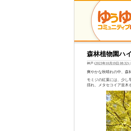
森林植物園ハ
神戸
(
2023年10月19日 08:32)
|
爽やかな秋晴れの中、森
モミジの紅葉には、少し
揺れ、メタセコイア並木