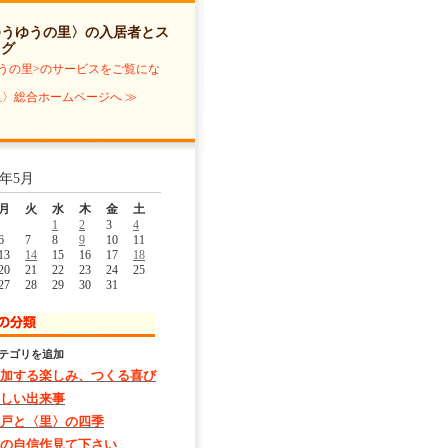
ゆうゆうの里〉の入居者とス
ログ
うの里>のサービスをご覧にな
〉総合ホームページへ ≫
4年5月
月
火
水
木
金
土
1
2
3
4
6
7
8
9
10
11
13
14
15
16
17
18
20
21
22
23
24
25
27
28
29
30
31
テゴリを追加
加する楽しみ、つくる喜び
しい出来事
戸と〈里〉の四季
の自信作見て下さい