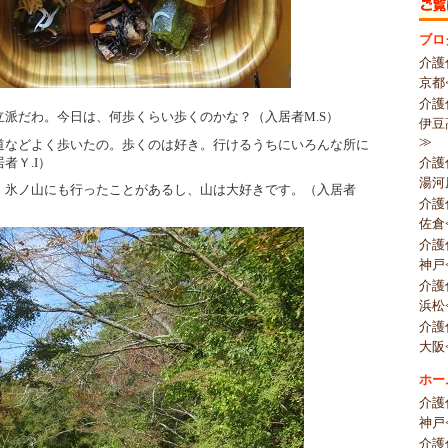
ブロ
介護
京都
介護
立派だわ。今日は、何歩くらい歩くのかな？（入居者M.S）
伊豆
≫
道などよく歩いたの。歩くのは好き。行けるうちにいろんな所に
者Ｙ.I）
介護
湯河
、氷ノ山にも行ったことがあるし、山は大好きです。（入居者
介護
佐倉
介護
神戸
介護
浜松
介護
大阪
ホー
介護
神戸
介護