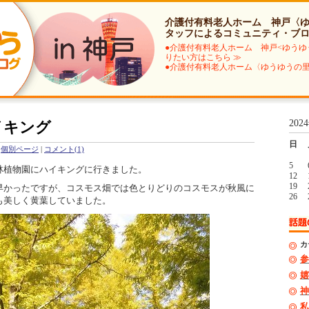
介護付有料老人ホーム 神戸〈
タッフによるコミュニティ・ブ
●介護付有料老人ホーム 神戸<ゆうゆ
りたい方はこちら ≫
●介護付有料老人ホーム〈ゆうゆうの里
202
イキング
日
個別ページ
|
コメント(1)
5
林植物園にハイキングに行きました。
12
19
早かったですが、コスモス畑では色とりどりのコスモスが秋風に
26
も美しく黄葉していました。
カ
参
嬉
神
私