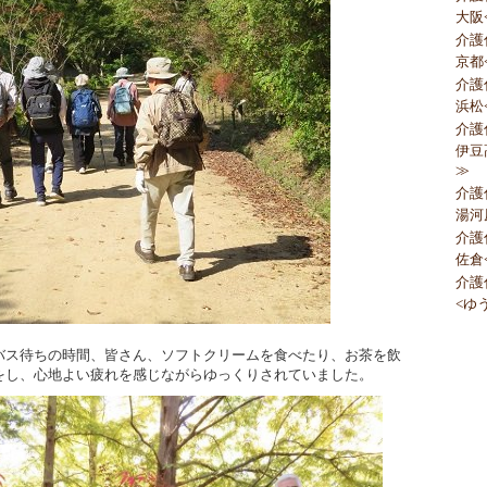
大阪
介護
京都
介護
浜松
介護
伊豆
≫
介護
湯河
介護
佐倉
介護
<ゆ
バス待ちの時間、皆さん、ソフトクリームを食べたり、お茶を飲
をし、心地よい疲れを感じながらゆっくりされていました。