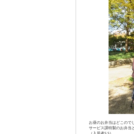
お昼のお弁当はどこので
サービス課特製のお弁当
（入居者S.S）