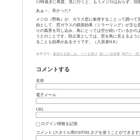
12時過ぎに再度、見に行くと、もうメジロはおらず、回
あぁ～、良かった‼
メジロ（野鳥）が、ガラス窓に衝突することって調べて
由として、窓ガラスの鏡面効果（ミラーリング）が主な
りの風景を写し込み、鳥にとっては空が続いているかの
うとのことです。防止策としては、窓を鳥に見えるよう
ることも効果があるそうです。（入居者H.K）
カテゴリ
:
参加する楽しみ、つくる喜び
,
嬉しい出来事
,
神戸と〈里
コメントする
名前
電子メール
URL
ログイン情報を記憶
コメント (スタイル用のHTMLタグを使うことができます