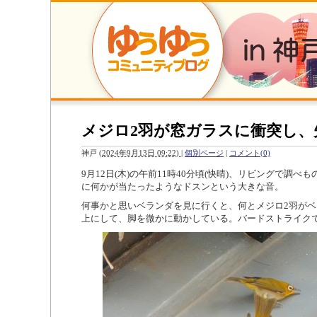
メジロ2羽が窓ガラスに衝突し、
神戸
(
2024年9月13日 09:22)
|
個別ページ
|
コメント(0)
9月12日(木)の午前11時40分頃(快晴)、リビングで調
に何かが当たったようなドスンという大きな音。
何事かと思いベランダを見に行くと、何とメジロ2羽が
上にして、脚を微かに動かしている。バードストライク